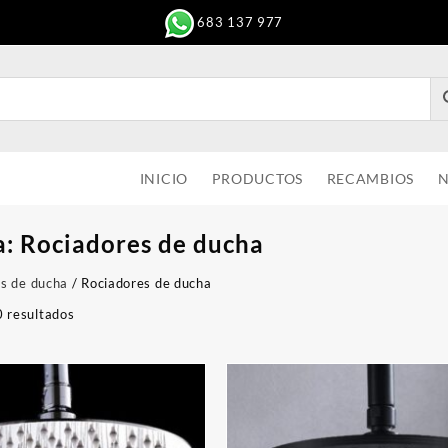
683 137 977
INICIO
PRODUCTOS
RECAMBIOS
N
a:
Rociadores de ducha
os de ducha
/ Rociadores de ducha
 resultados