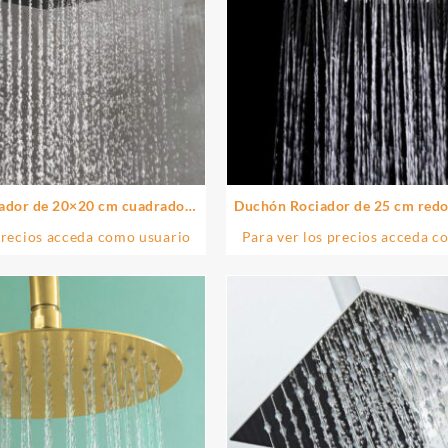
ador de 20×20 cm cuadrado
Duchón Rociador de 25 cm red
do negro mate de ABS
cromo brillo de lató
precios acceda como usuario
Para ver los precios acceda c