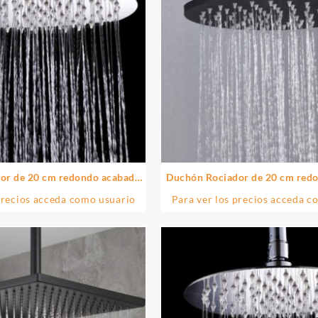
or de 20 cm redondo acabado
Duchón Rociador de 20 cm red
mo brillo de latón
negro mate de ABS
precios acceda como usuario
Para ver los precios acceda c