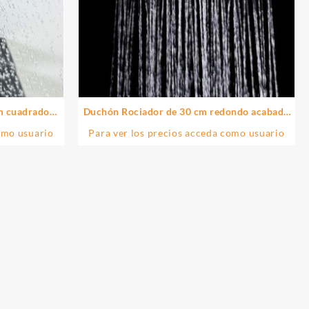
m cuadrado
Duchón Rociador de 30 cm redondo acabado
 latón
cromo brillo de latón
omo usuario
Para ver los precios acceda como usuario