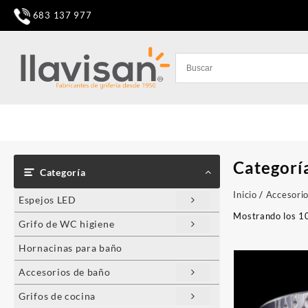
Saltar
683 137 977
al
contenido
Categorí
Categoría
Inicio
/
Accesori
Espejos LED
Mostrando los 10
Grifo de WC higiene
Hornacinas para baño
Accesorios de baño
Grifos de cocina