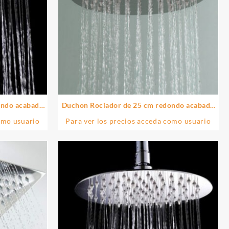
ondo acabado
Duchon Rociador de 25 cm redondo acabado
n
niquel cepillado de acero inoxidable
omo usuario
Para ver los precios acceda como usuario