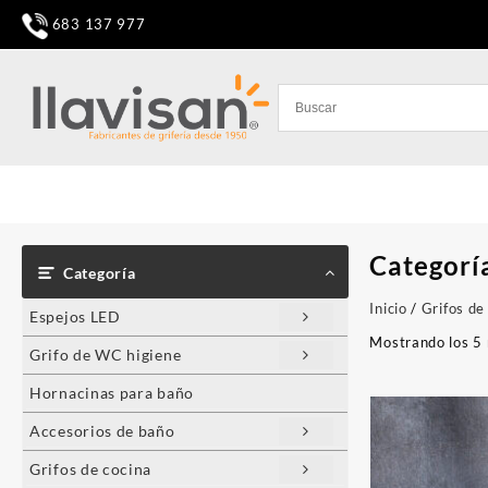
Saltar
683 137 977
al
contenido
Categorí
Categoría
Inicio
/
Grifos de
Espejos LED
Mostrando los 5 
Grifo de WC higiene
Hornacinas para baño
Accesorios de baño
Grifos de cocina