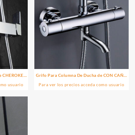
 de CHEROKEE
Grifo Para Columna De Ducha de CON CAÑO
 latón
acabado cromo brillo de latón
omo usuario
Para ver los precios acceda como usuario