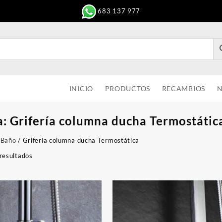
683 137 977
INICIO
PRODUCTOS
RECAMBIOS
N
a:
Grifería columna ducha Termostátic
 Baño
/ Grifería columna ducha Termostática
resultados