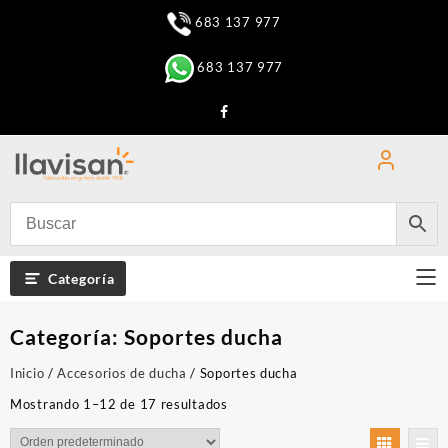
Saltar
683 137 977
al
contenido
683 137 977
Categoría
Categoría:
Soportes ducha
Inicio
/
Accesorios de ducha
/ Soportes ducha
Mostrando 1–12 de 17 resultados