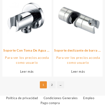
Soporte Con Toma De Agua de
Soporte deslizante de barra de
redondo acabado cromo brillo
ducha acabado CROMO brillo
Para ver los precios acceda
Para ver los precios acceda
de latón
fabricado en ABS
como usuario
como usuario
Leer más
Leer más
1
2
→
Política de privacidad
Condiciones Generales
Empleo
Pago compra